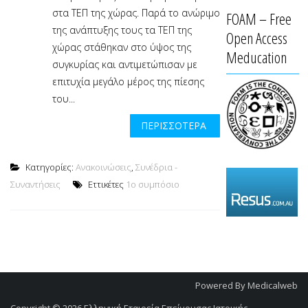
στα ΤΕΠ της χώρας. Παρά το ανώριμο
FOAM – Free
της ανάπτυξης τους τα ΤΕΠ της
Open Access
χώρας στάθηκαν στο ύψος της
Meducation
συγκυρίας και αντιμετώπισαν με
επιτυχία μεγάλο μέρος της πίεσης
του...
ΠΕΡΙΣΣΌΤΕΡΑ
Κατηγορίες:
Ανακοινώσεις
,
Συνέδρια -
Συναντήσεις
Εττικέτες
1ο συμπόσιο
Powered By
Medicalweb