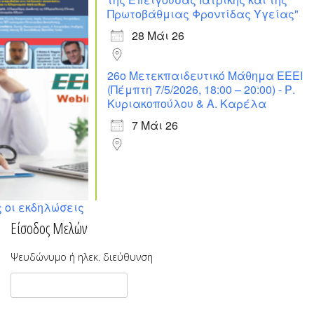
Πρωτοβάθμιας Φροντίδας Υγείας"
28 Μάι 26
26ο Μετεκπαιδευτικό Μάθημα ΕΕΕΙ
(Πέμπτη 7/5/2026, 18:00 – 20:00) - Ρ.
Κυριακοπούλου & Α. Καρέλα
7 Μάι 26
 οι εκδηλώσεις
Είσοδος Μελών
Ψευδώνυμο ή ηλεκ. διεύθυνση