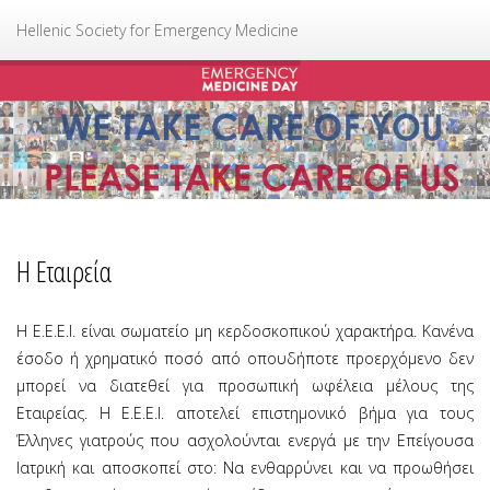
Ελληνική Εταιρεία Επείγουσας Ιατρικής
Hellenic Society for Emergency Medicine
Η Εταιρεία
Η Ε.Ε.Ε.Ι. είναι σωματείο μη κερδοσκοπικού χαρακτήρα. Κανένα
έσοδο ή χρηματικό ποσό από οπουδήποτε προερχόμενο δεν
μπορεί να διατεθεί για προσωπική ωφέλεια μέλους της
Εταιρείας. Η Ε.Ε.Ε.Ι. αποτελεί επιστημονικό βήμα για τους
Έλληνες γιατρούς που ασχολούνται ενεργά με την Επείγουσα
Ιατρική και αποσκοπεί στο: Να ενθαρρύνει και να προωθήσει