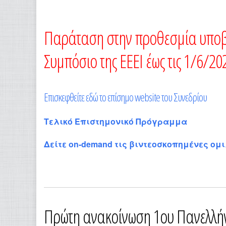
Λήψη ICS
Ημερολό
Παράταση στην προθεσμία υποβο
Συμπόσιο της ΕΕΕΙ έ
ως τις 1/6/20
Επισκεφθείτε εδώ το επίσημο website του Συνεδρίου
Τελικό Επιστημονικό Πρόγραμμα
Δείτε on-demand τις βιντεοσκοπημένες ομι
Πρώτη ανακοίνωση 1ου Πανελλήνι