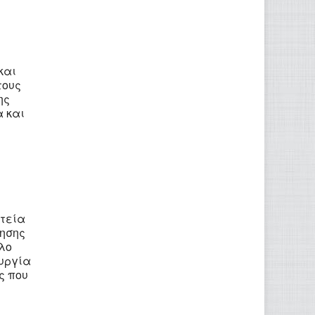
και
τους
ης
α και
ιτεία
ίησης
λο
ουργία
ς που