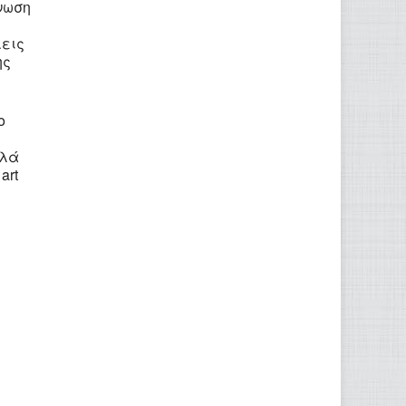
νωση
λεις
ης
ο
λλά
art