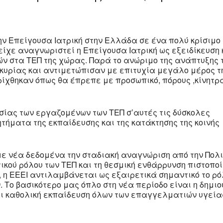
ην Επείγουσα Ιατρική στην Ελλάδα σε ένα πολύ κρίσιμο
είχε αναγνωριστεί η Επείγουσα Ιατρική ως εξειδίκευση 
ρών στα ΤΕΠ της χώρας. Παρά το ανώριμο της ανάπτυξης 
γκυρίας και αντιμετώπισαν με επιτυχία μεγάλο μέρος τ
ρίχθηκαν όπως θα έπρεπε με προσωπικό, πόρους ,κίνητρ
σίας των εργαζομένων των ΤΕΠ σ’αυτές τις δύσκολες
ητήματα της εκπαίδευσης και της κατάκτησης της κοινής
 με νέα δεδομένα την σταδιακή αναγνώριση από την Πολ
ικού ρόλου των ΤΕΠ και τη θεσμική ενθάρρυνση πιστοπο
, η ΕΕΕΙ αντιλαμβάνεται ως εξαιρετικά σημαντικό το ρό
 Το βασικότερο μας όπλο στη νέα περίοδο είναι η δημι
αι καθολική εκπαίδευση όλων των επαγγελματιών υγεία