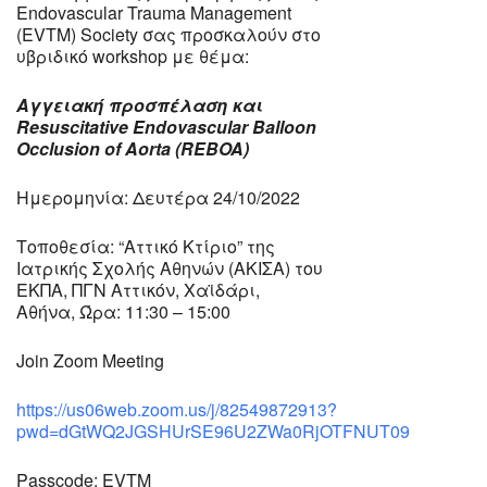
Endovascular Trauma Management
(EVTM) Society σας προσκαλούν στο
υβριδικό workshop με θέμα:
Αγγειακή προσπέλαση και
Resuscitative Endovascular Balloon
Occlusion of Aorta (REBOA)
Ημερομηνία: Δευτέρα 24/10/2022
Τοποθεσία: “Αττικό Κτίριο” της
Ιατρικής Σχολής Αθηνών (ΑΚΙΣΑ) του
ΕΚΠΑ, ΠΓΝ Αττικόν, Χαϊδάρι,
Αθήνα, Ώρα: 11:30 – 15:00
Join Zoom Meeting
https://us06web.zoom.us/j/82549872913?
pwd=dGtWQ2JGSHUrSE96U2ZWa0RjOTFNUT09
Passcode: EVTM