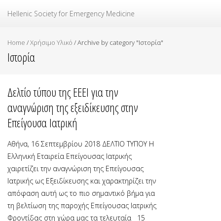
Ελληνική Εταιρεία Επείγουσας Ιατρικής
Hellenic Society for Emergency Medicine
Home
/
Χρήσιμο Υλικό
/
Archive by category "Ιστορία"
Ιστορία
Δελτίο τύπου της ΕΕΕΙ για την
αναγνώριση της εξειδίκευσης στην
Επείγουσα Ιατρική
Αθήνα, 16 Σεπτεμβρίου 2018 ΔΕΛΤΙΟ ΤΥΠΟΥ Η
Ελληνική Εταιρεία Επείγουσας Ιατρικής
χαιρετίζει την αναγνώριση της Επείγουσας
Ιατρικής ως Εξειδίκευσης και χαρακτηρίζει την
απόφαση αυτή ως το πιο σημαντικό βήμα για
τη βελτίωση της παροχής Επείγουσας Ιατρικής
Φροντίδας στη χώρα μας τα τελευταία 15