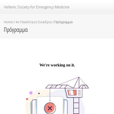
Ελληνική Εταιρεία Επείγουσας Ιατρικής
Hellenic Society for Emergency Medicine
Home
/
4ο Πανελληνιο Συνεδριο
/
Πρόγραμμα
Πρόγραμμα