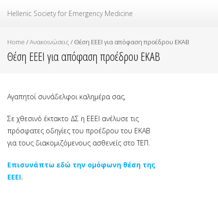
Ελληνική Εταιρεία Επείγουσας Ιατρικής
Hellenic Society for Emergency Medicine
Home
/
Ανακοινώσεις
/
Θέση ΕΕΕΙ για απόφαση προέδρου ΕΚΑΒ
Θέση ΕΕΕΙ για απόφαση προέδρου ΕΚΑΒ
Αγαπητοί συνάδελφοι καλημέρα σας,
Σε χθεσινό έκτακτο ΔΣ η ΕΕΕΙ ανέλυσε τις
πρόσφατες οδηγίες του προέδρου του ΕΚΑΒ
για τους διακομιζόμενους ασθενείς στο ΤΕΠ.
Επισυνάπτω εδώ την ομόφωνη θέση της
ΕΕΕΙ.