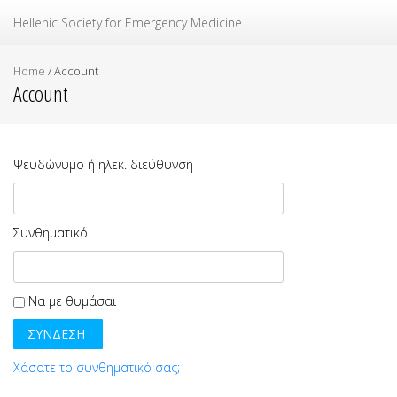
Ελληνική Εταιρεία Επείγουσας Ιατρικής
Hellenic Society for Emergency Medicine
Home
/
Account
Account
Ψευδώνυμο ή ηλεκ. διεύθυνση
Συνθηματικό
Να με θυμάσαι
Χάσατε το συνθηματικό σας;