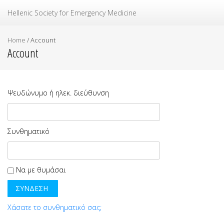
Ελληνική Εταιρεία Επείγουσας Ιατρικής
Hellenic Society for Emergency Medicine
Home
/
Account
Account
Ψευδώνυμο ή ηλεκ. διεύθυνση
Συνθηματικό
Να με θυμάσαι
Χάσατε το συνθηματικό σας;